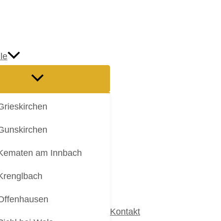
le
Grieskirchen
Gunskirchen
Kematen am Innbach
Krenglbach
Offenhausen
Kontakt