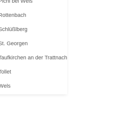
Pichl bei Wels
Rottenbach
Schlüßlberg
St. Georgen
Taufkirchen an der Trattnach
Tollet
Wels